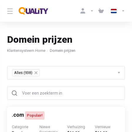
Domein prijzen
Klantensysteem Home
Domein prijzen
Table Filter
Alles (938)
×
.
com
Populair!
Categorie
Niewe
Verhuizing
Vernieuw