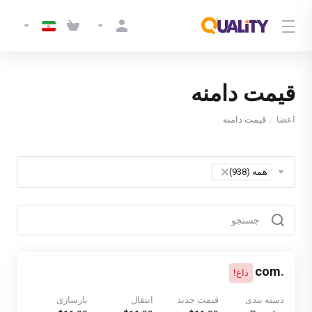
قیمت دامنه
اعضا
قیمت دامنه
Table Filter
همه (938)
×
com
.
داغ!
دسته بندی
قیمت جدید
انتقال
بازسازی