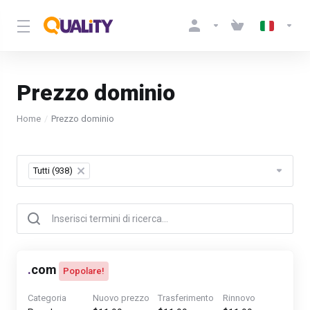
Prezzo dominio
Home
Prezzo dominio
Table Filter
Tutti (938)
×
.
com
Popolare!
Categoria
Nuovo prezzo
Trasferimento
Rinnovo