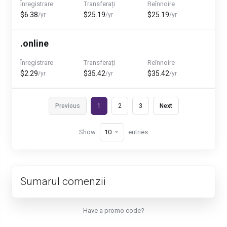
Înregistrare
Transferați
Reînnoire
$6.38
$25.19
$25.19
/yr
/yr
/yr
.online
Înregistrare
Transferați
Reînnoire
$2.29
$35.42
$35.42
/yr
/yr
/yr
Previous
1
2
3
Next
Show
entries
Sumarul comenzii
Have a promo code?