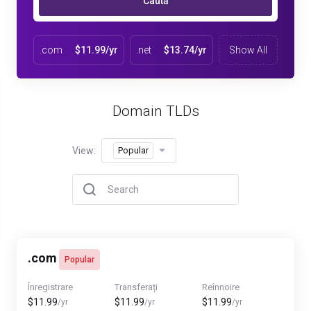
Caută
.com
$11.99/yr
.net
$13.74/yr
Show All
Domain TLDs
View:
Popular
.com
Popular
Înregistrare
Transferați
Reînnoire
$11.99
$11.99
$11.99
/yr
/yr
/yr