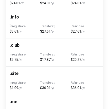
$24.01
$24.01
$24.01
/yr
/yr
/yr
.info
Înregistrare
Transferați
Reînnoire
$3.61
$27.61
$27.61
/yr
/yr
/yr
.club
Înregistrare
Transferați
Reînnoire
$5.75
$17.87
$20.27
/yr
/yr
/yr
.site
Înregistrare
Transferați
Reînnoire
$1.09
$36.01
$36.01
/yr
/yr
/yr
.me