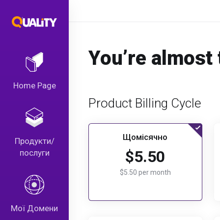
You’re almost 
Home Page
Product Billing Cycle
Щомісячно
Продукти/
$5.50
послуги
$5.50 per month
Мої Домени