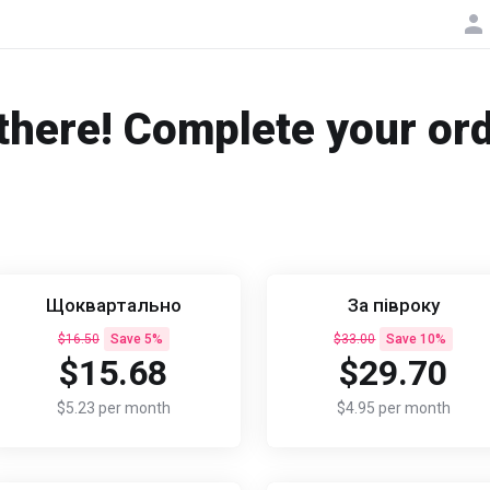
there! Complete your or
Щоквартально
За півроку
$16.50
Save 5%
$33.00
Save 10%
$15.68
$29.70
$5.23 per month
$4.95 per month