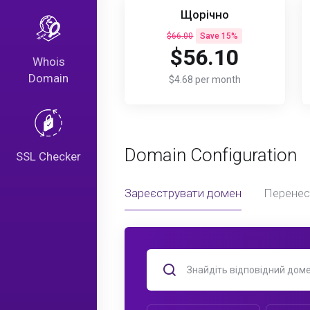
Щорічно
$66.00
Save 15%
$56.10
Whois
Domain
$4.68 per month
Domain Configuration
SSL Checker
Зареєструвати домен
Перенес