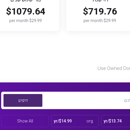
$1079.64
$719.76
$29.99 per month
$29.99 per month
Use Owned Do
חיפוש
Show All
$14.99/yr
.org
$13.74/yr