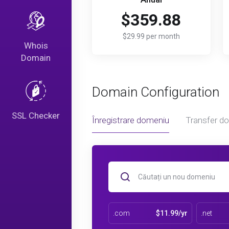
$359.88
$29.99 per month
Whois
Domain
Domain Configuration
SSL Checker
Înregistrare domeniu
Transfer d
.com
$11.99/yr
.net