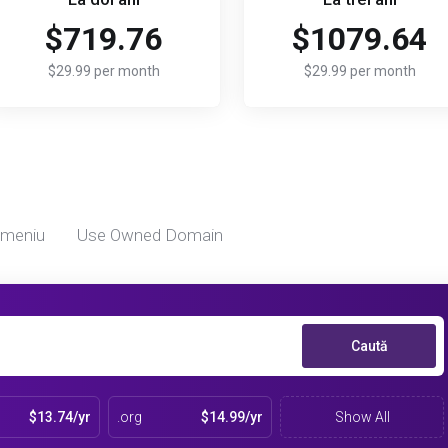
$719.76
$1079.64
$29.99 per month
$29.99 per month
omeniu
Use Owned Domain
Caută
$13.74/yr
.org
$14.99/yr
Show All