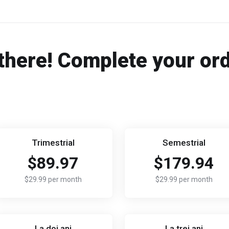
there! Complete your or
Trimestrial
Semestrial
$89.97
$179.94
$29.99 per month
$29.99 per month
La doi ani
La trei ani