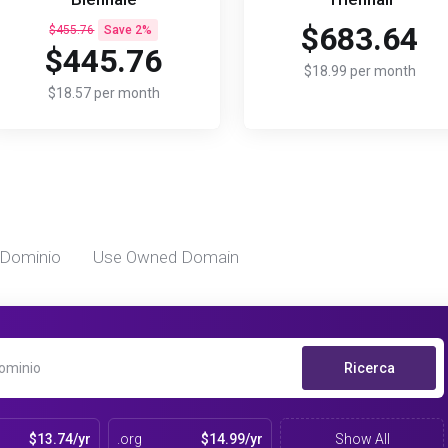
$683.64
$455.76
Save 2%
$445.76
$18.99 per month
$18.57 per month
 Dominio
Use Owned Domain
Ricerca
$13.74/yr
.org
$14.99/yr
Show All