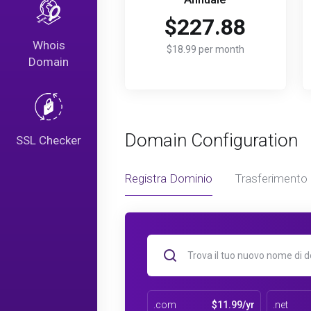
$227.88
Whois
$18.99 per month
Domain
Domain Configuration
SSL Checker
Registra Dominio
Trasferimento
.com
$11.99/yr
.net