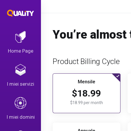
You’re almost 
Home Page
Product Billing Cycle
Mensile
I miei servizi
$18.99
$18.99 per month
I miei domini
Annuale