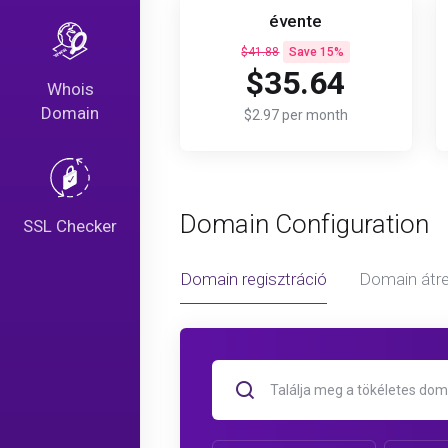
évente
$41.88
Save 15%
$35.64
Whois
Domain
$2.97 per month
Domain Configuration
SSL Checker
Domain regisztráció
Domain átre