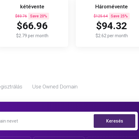
kétévente
Háromévente
$83.76
Save 20%
$125.64
Save 25%
$66.96
$94.32
$2.79 per month
$2.62 per month
gisztrálás
Use Owned Domain
Keresés