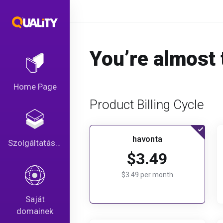
You’re almost 
Home Page
Product Billing Cycle
havonta
Szolgáltatások
$3.49
$3.49 per month
Saját
domainek