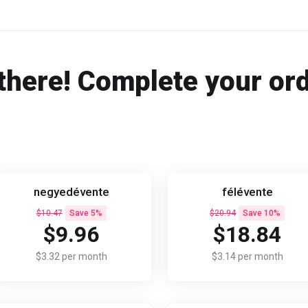
there! Complete your or
negyedévente
félévente
$10.47
Save 5%
$20.94
Save 10%
$9.96
$18.84
$3.32 per month
$3.14 per month