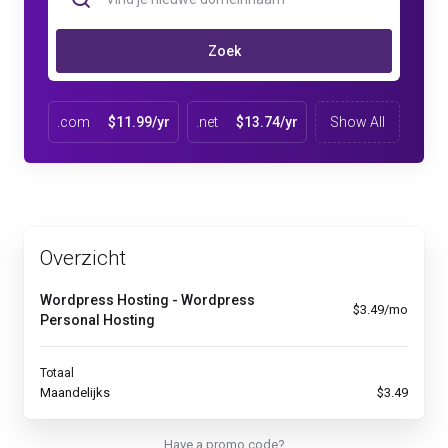
Zoek
.com
$11.99/yr
.net
$13.74/yr
Show All
Overzicht
Wordpress Hosting - Wordpress
$3.49/mo
Personal Hosting
Totaal
Maandelijks
$3.49
Have a promo code?