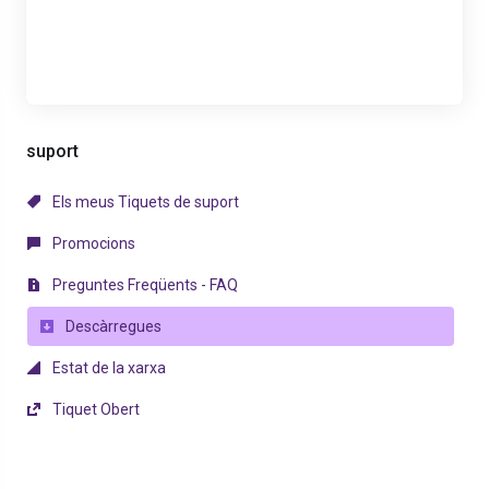
suport
Els meus Tiquets de suport
Promocions
Preguntes Freqüents - FAQ
Descàrregues
Estat de la xarxa
Tiquet Obert